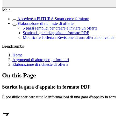
Main
Accedere a FUTURA Smart come fornitore
Elaborazione di richieste di offerte
5 passi semplici per creare e inviare un offerta
Scarica la gara d'appalto in formato PDF
Modificare l'offerta / Revisione di una offerta non valida
Breadcrumbs
Home
Argomenti di aiuto per gli fornitori
Elaborazione di richieste di offerte
On this Page
Scarica la gara d'appalto in formato PDF
È possibile scaricare tutte le informazioni di una gara d'appalto in for